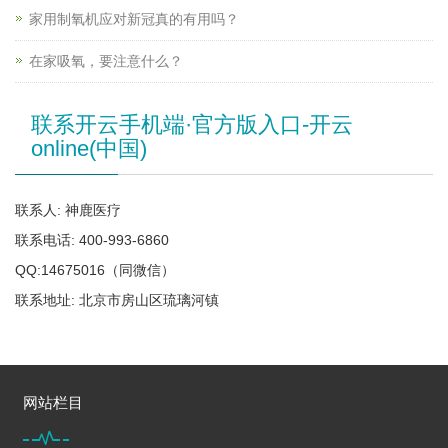
家用制氧机应对新冠真的有用吗？
在家吸氧，要注意什么？
联系开云手机端·官方版入口-开云
online(中国)
联系人: 神鹿医疗
联系电话: 400-993-6860
QQ:14675016（同微信）
联系地址: 北京市房山区琉璃河镇
网站栏目