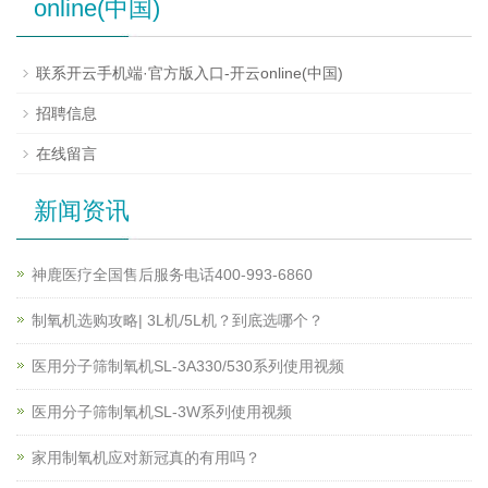
online(中国)
联系开云手机端·官方版入口-开云online(中国)
招聘信息
在线留言
新闻资讯
神鹿医疗全国售后服务电话400-993-6860
制氧机选购攻略| 3L机/5L机？到底选哪个？
医用分子筛制氧机SL-3A330/530系列使用视频
医用分子筛制氧机SL-3W系列使用视频
家用制氧机应对新冠真的有用吗？