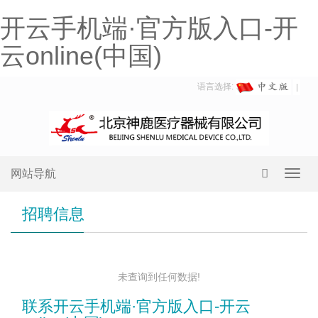
开云手机端·官方版入口-开
云online(中国)
语言选择:
网站导航
Toggl
navig
招聘信息
未查询到任何数据!
联系开云手机端·官方版入口-开云