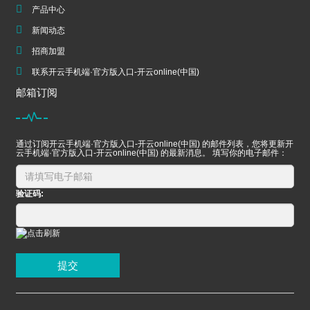
产品中心
新闻动态
招商加盟
联系开云手机端·官方版入口-开云online(中国)
邮箱订阅
通过订阅开云手机端·官方版入口-开云online(中国) 的邮件列表，您将更新开
云手机端·官方版入口-开云online(中国) 的最新消息。 填写你的电子邮件：
验证码:
提交