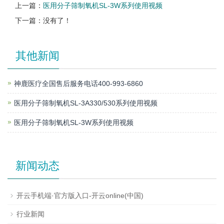
上一篇：
医用分子筛制氧机SL-3W系列使用视频
下一篇：没有了！
其他新闻
神鹿医疗全国售后服务电话400-993-6860
医用分子筛制氧机SL-3A330/530系列使用视频
医用分子筛制氧机SL-3W系列使用视频
新闻动态
开云手机端·官方版入口-开云online(中国)
行业新闻