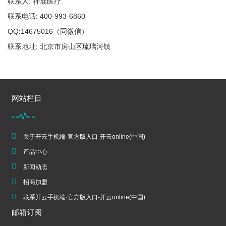
联系人: 神鹿医疗
联系电话: 400-993-6860
QQ:14675016（同微信）
联系地址: 北京市房山区琉璃河镇
网站栏目
关于开云手机端·官方版入口-开云online(中国)
产品中心
新闻动态
招商加盟
联系开云手机端·官方版入口-开云online(中国)
邮箱订阅