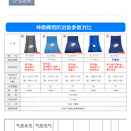
产品咨询
气垫未充
气垫充气