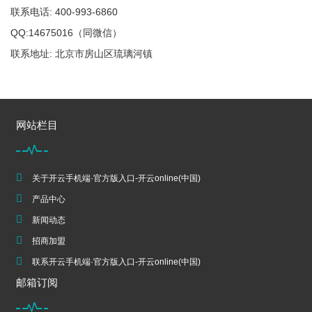
联系电话: 400-993-6860
QQ:14675016（同微信）
联系地址: 北京市房山区琉璃河镇
网站栏目
关于开云手机端·官方版入口-开云online(中国)
产品中心
新闻动态
招商加盟
联系开云手机端·官方版入口-开云online(中国)
邮箱订阅