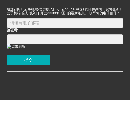
通过订阅开云手机端·官方版入口-开云online(中国) 的邮件列表，您将更新开
云手机端·官方版入口-开云online(中国) 的最新消息。 填写你的电子邮件：
验证码:
提交