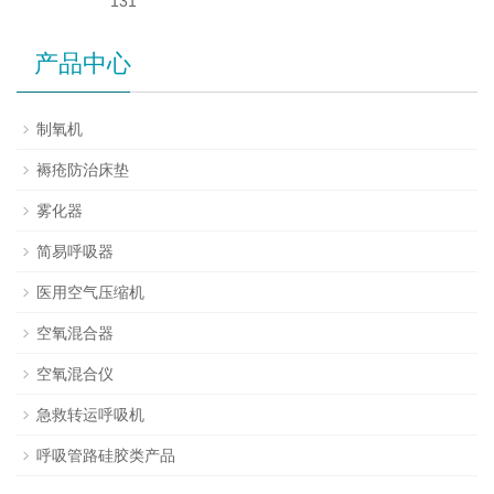
131
产品中心
制氧机
褥疮防治床垫
雾化器
简易呼吸器
医用空气压缩机
空氧混合器
空氧混合仪
急救转运呼吸机
呼吸管路硅胶类产品