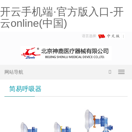
开云手机端·官方版入口-开
云online(中国)
语言选择:
网站导航
Toggl
navig
简易呼吸器