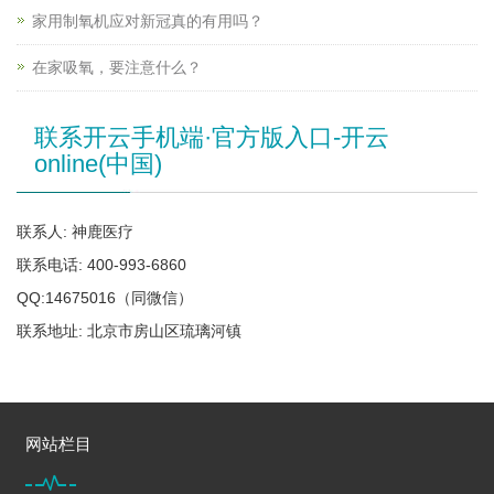
家用制氧机应对新冠真的有用吗？
在家吸氧，要注意什么？
联系开云手机端·官方版入口-开云
online(中国)
联系人: 神鹿医疗
联系电话: 400-993-6860
QQ:14675016（同微信）
联系地址: 北京市房山区琉璃河镇
网站栏目