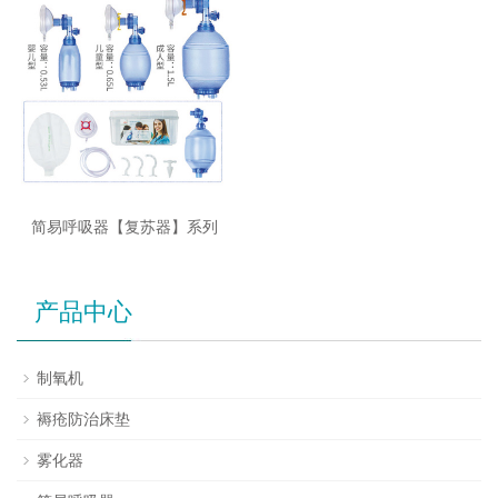
简易呼吸器【复苏器】系列
产品中心
制氧机
褥疮防治床垫
雾化器